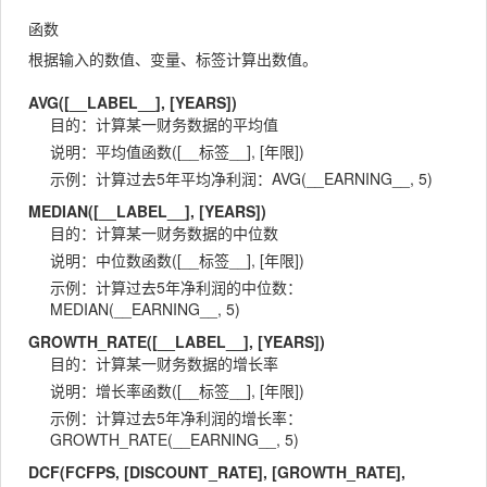
函数
根据输入的数值、变量、标签计算出数值。
AVG([__LABEL__], [YEARS])
目的
：
计算某一财务数据的平均值
说明
：
平均值函数([__标签__], [年限])
示例
：
计算过去5年平均净利润：AVG(__EARNING__, 5)
MEDIAN([__LABEL__], [YEARS])
目的
：
计算某一财务数据的中位数
说明
：
中位数函数([__标签__], [年限])
示例
：
计算过去5年净利润的中位数：
MEDIAN(__EARNING__, 5)
GROWTH_RATE([__LABEL__], [YEARS])
目的
：
计算某一财务数据的增长率
说明
：
增长率函数([__标签__], [年限])
示例
：
计算过去5年净利润的增长率：
GROWTH_RATE(__EARNING__, 5)
DCF(FCFPS, [DISCOUNT_RATE], [GROWTH_RATE],