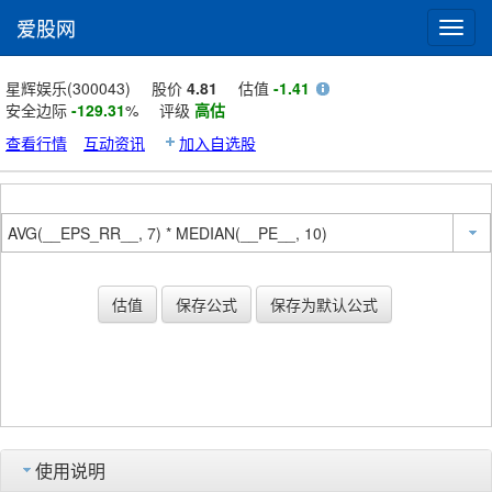
爱股网
Toggl
navig
星辉娱乐(300043)
股价
4.81
估值
-1.41
安全边际
-129.31
%
评级
高估
查看行情
互动资讯
加入自选股
估值
保存公式
保存为默认公式
使用说明