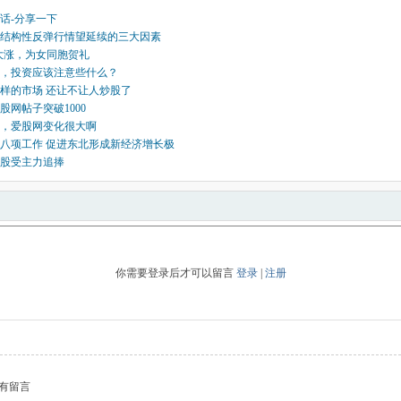
话-分享一下
结构性反弹行情望延续的三大因素
市大涨，为女同胞贺礼
0点，投资应该注意些什么？
样的市场 还让不让人炒股了
股网帖子突破1000
，爱股网变化很大啊
八项工作 促进东北形成新经济增长极
股受主力追捧
你需要登录后才可以留言
登录
|
注册
有留言