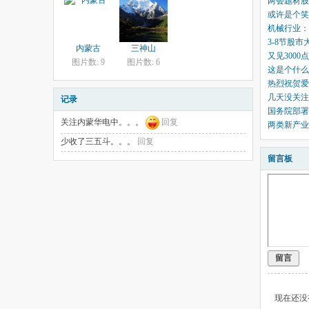
两会题材股
或许是个笑
机械行业：
3-8节股
内蒙古
三神山
又见300
图片数: 9
图片数: 6
这是个什么
热烈祝贺爱
几天没关注
记录
国务院部署
关注内蒙华电中。。。
回复
两类新产业
少收了三五斗。。。
回复
留言板
留言
现在还没