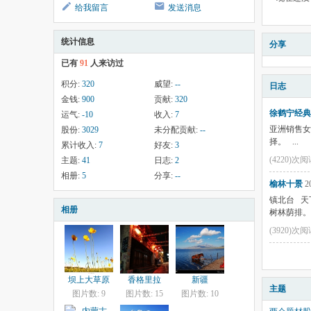
给我留言
发送消息
统计信息
分享
已有
91
人来访过
积分:
320
威望:
--
日志
金钱:
900
贡献:
320
徐鹤宁经典
运气:
-10
收入:
7
亚洲销售
股份:
3029
未分配贡献:
--
择。 ...
累计收入:
7
好友:
3
(4220)次
主题:
41
日志:
2
相册:
5
分享:
--
榆林十景
20
镇北台 天
相册
树林荫排。 
(3920)次
坝上大草原
香格里拉
新疆
主题
图片数: 9
图片数: 15
图片数: 10