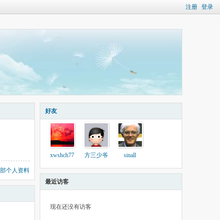
注册
登录
好友
xwshch77
方三少爷
sinall
部个人资料
最近访客
现在还没有访客