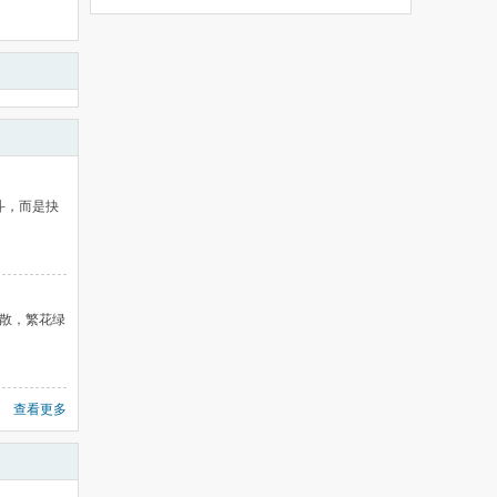
斗，而是抉
燧散，繁花绿
查看更多