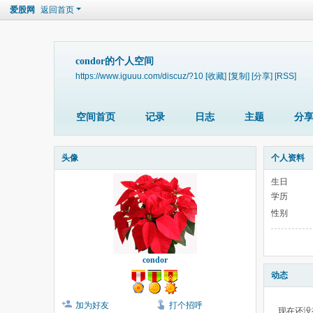
爱股网
返回首页
condor的个人空间
https://www.iguuu.com/discuz/?10
[收藏]
[复制]
[分享]
[RSS]
空间首页
记录
日志
主题
分
头像
个人资料
生日
学历
性别
condor
动态
加为好友
打个招呼
现在还没