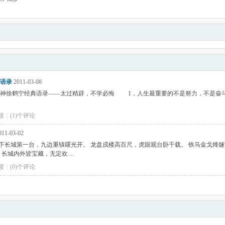
语录
2011-03-08
女神徐鹤宁经典语录——太过精辟，不学必悔 1，人生最重要的不是努力，不是奋
阅读
|
(1)个评论
11-03-02
下长城第一台，九边重镇曙光开。 龙盘戍楼高百尺，虎踞观台卧千载。 铁马金戈烽
长城内外皆宝藏，无定欢 ...
阅读
|
(0)个评论