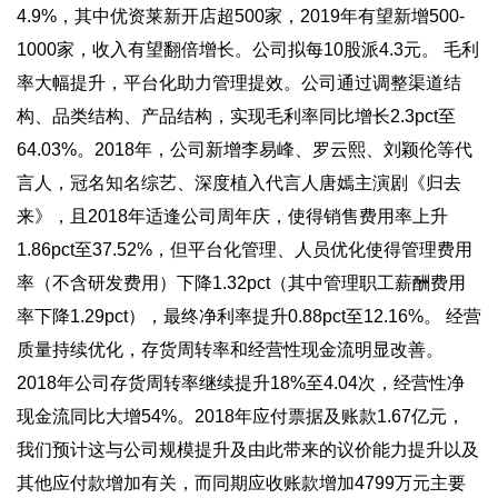
4.9%，其中优资莱新开店超500家，2019年有望新增500-
1000家，收入有望翻倍增长。公司拟每10股派4.3元。 毛利
率大幅提升，平台化助力管理提效。公司通过调整渠道结
构、品类结构、产品结构，实现毛利率同比增长2.3pct至
64.03%。2018年，公司新增李易峰、罗云熙、刘颖伦等代
言人，冠名知名综艺、深度植入代言人唐嫣主演剧《归去
来》，且2018年适逢公司周年庆，使得销售费用率上升
1.86pct至37.52%，但平台化管理、人员优化使得管理费用
率（不含研发费用）下降1.32pct（其中管理职工薪酬费用
率下降1.29pct），最终净利率提升0.88pct至12.16%。 经营
质量持续优化，存货周转率和经营性现金流明显改善。
2018年公司存货周转率继续提升18%至4.04次，经营性净
现金流同比大增54%。2018年应付票据及账款1.67亿元，
我们预计这与公司规模提升及由此带来的议价能力提升以及
其他应付款增加有关，而同期应收账款增加4799万元主要