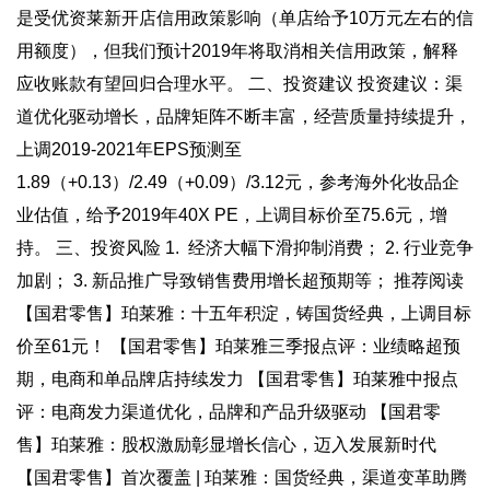
是受优资莱新开店信用政策影响（单店给予10万元左右的信
用额度），但我们预计2019年将取消相关信用政策，解释
应收账款有望回归合理水平。 二、投资建议 投资建议：渠
道优化驱动增长，品牌矩阵不断丰富，经营质量持续提升，
上调2019-2021年EPS预测至
1.89（+0.13）/2.49（+0.09）/3.12元，参考海外化妆品企
业估值，给予2019年40X PE，上调目标价至75.6元，增
持。 三、投资风险 1. 经济大幅下滑抑制消费； 2. 行业竞争
加剧； 3. 新品推广导致销售费用增长超预期等； 推荐阅读
【国君零售】珀莱雅：十五年积淀，铸国货经典，上调目标
价至61元！ 【国君零售】珀莱雅三季报点评：业绩略超预
期，电商和单品牌店持续发力 【国君零售】珀莱雅中报点
评：电商发力渠道优化，品牌和产品升级驱动 【国君零
售】珀莱雅：股权激励彰显增长信心，迈入发展新时代
【国君零售】首次覆盖 | 珀莱雅：国货经典，渠道变革助腾