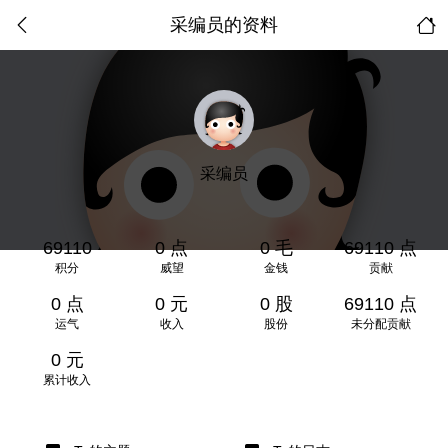
采编员的资料
采编员
69110
0 点
0 毛
69110 点
积分
威望
金钱
贡献
0 点
0 元
0 股
69110 点
运气
收入
股份
未分配贡献
0 元
累计收入