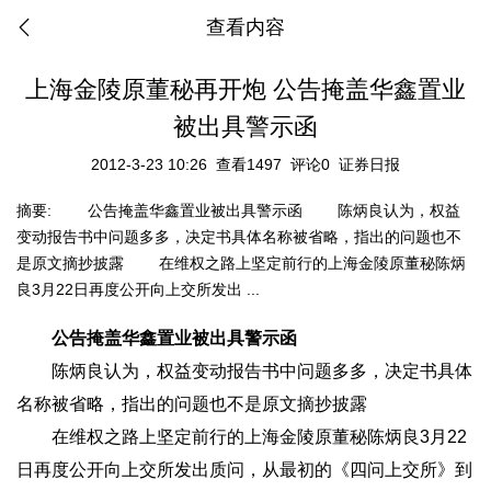
查看内容
上海金陵原董秘再开炮 公告掩盖华鑫置业
被出具警示函
2012-3-23 10:26
查看1497
评论0
证券日报
摘要:
公告掩盖华鑫置业被出具警示函 陈炳良认为，权益
变动报告书中问题多多，决定书具体名称被省略，指出的问题也不
是原文摘抄披露 在维权之路上坚定前行的上海金陵原董秘陈炳
良3月22日再度公开向上交所发出 ...
公告掩盖华鑫置业被出具警示函
陈炳良认为，权益变动报告书中问题多多，决定书具体
名称被省略，指出的问题也不是原文摘抄披露
在维权之路上坚定前行的上海金陵原董秘陈炳良3月22
日再度公开向上交所发出质问，从最初的《四问上交所》到