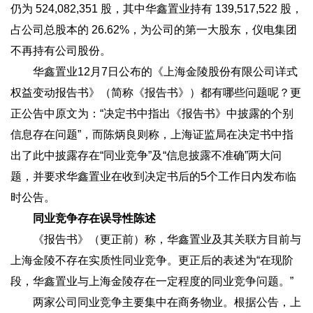
仍为 524,082,351 股，其中华鑫置业持有 139,517,522 股，
占公司总股本的 26.62%，为公司的第一大股东，仪电集团
不再持有公司股份。
华鑫置业12月7日公布的《上海金陵股份有限公司详式
权益变动报告书》（简称《报告书》）都有哪些问题呢？更
正公告中原文为：“决定书中指出《报告书》中披露的个别
信息存在问题”，而陈炳良则称，上海证监局在决定书中指
出了此中披露存在“同业竞争”及“信息披露不准确”两大问
题，并要求华鑫置业在收到决定书后的5个工作日内发布临
时公告。
同业竞争存在误导性陈述
《报告书》（更正前）称，华鑫置业及其关联方目前与
上海金陵不存在实质性同业竞争。更正后的表述为“在现阶
段，华鑫置业与上海金陵存在一定程度的同业竞争问题。”
两家公司同业竞争主要集中在商务物业。根据公告，上