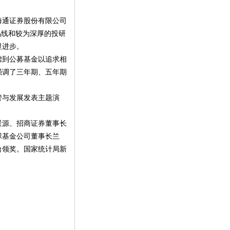
海通证券股份有限公司
品线和较为深厚的投研
显进步。
虑到公募基金以追求相
强调了三年期、五年期
管与发展发表主题演
景源、招商证券董事长
球基金公司董事长兰
台领奖。国家统计局新