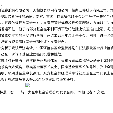
”。
证券股份有限公司、天相投资顾问有限公司、招商证券股份有限公司、
表现出强者恒强的底蕴。嘉实、富国、国泰等老牌基金公司凭借完整的产
信为代表的银行系基金公司，在资产管理规模和投资管理能力方面取得明
绩普遍不佳，但仍有部分基金在不利环境下取得战胜比较基准的业绩。考
额收益能力的角度进行考察，评选出25只年度金牛基金。同时，进一步
，培育投资者着眼基金长期业绩的投资理念。
分析了宏观经济走势。中国证监会基金监管部副主任洪磊就基金行业监
抒己见，讨论了基金业面临的机遇和挑战。
部主任孙建勇、银河证券总裁顾伟国、天相投顾战略指导委员会主席姚
为获奖代表颁奖。嘉实基金董事长安奎、国泰基金董事长陈勇胜、兴业全
召明、银河基金董事长徐旭、东方基金总经理单宇等获奖基金公司代表上
银行托管部负责人等200余位嘉宾出席颁奖盛典。
（右一）与十大金牛基金管理公司代表合影。 本报记者 车亮 摄