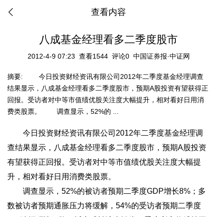
查看内容
八成基金经理看多二季度股市
2012-4-9 07:23
查看1544
评论0
中国证券报·中证网
摘要:
今日投资财经资讯有限公司2012年二季度基金经理调查
结果显示，八成基金经理看多二季度股市，预期A股投资有望获得正
回报。受访者对中等市值绩优股关注度大幅提升，相对看好日用消
费类股票。 调查显示，52%的 ...
今日投资财经资讯有限公司2012年二季度基金经理调
查结果显示，八成基金经理看多二季度股市，预期A股投资
有望获得正回报。受访者对中等市值绩优股关注度大幅提
升，相对看好日用消费类股票。
调查显示，52%的被访者预期二季度GDP增长8%；多
数被访者预期通胀压力将缓解，54%的受访者预期二季度