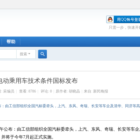
只需一步，快速开
帮助
搜索
搜
索
电动乘用车技术条件国标发布
:
采编员
|
查看:
8786
|
评论: 0
|
原作者: 胡晓晶
|
来自:
新民晚报
布：由工信部组织全国汽标委牵头，上汽、东风、奇瑞、长安等车企及清华、同济等
午公布：由工信部组织全国汽标委牵头，上汽、东风、奇瑞、长安等车企
并将于今年7月起正式实施。