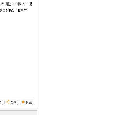
大“起步”门槛：一是
、质量分配、加速性
请
分享
收藏