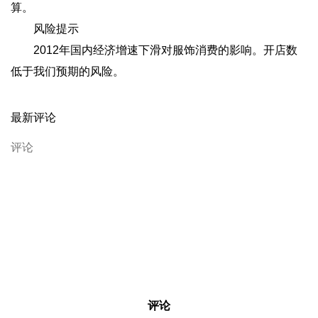
算。
风险提示
2012年国内经济增速下滑对服饰消费的影响。开店数
低于我们预期的风险。
最新评论
评论