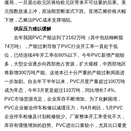
僵局，一旦退出欧元区将给欧元区带来不可估量的后果。美
元指数急速上冲，原油期货断崖式下跌。亚洲乙烯价格大幅
下挫，乙烯法PVC成本支撑塌陷。
供应压力难以缓解
去年我国PVC产能达到了2162万吨（其中包括糊树脂
74万吨），产能过剩导致了PVC行业开工率一直处于低
位，已经连续4年开工率在60%以下。今年PVC新增产能较
多，大型企业逐步向西部抢占资源，扩大规模，中西部地区
将新增300万吨产能。这使本已十分严重的产能过剩局面进
一步加剧。自去年下半年以来，PVC月度产量超过100万吨
成为常态，今年3月更是超过110万吨，同比增长7.4%。
PVC市场货源充足，企业库存不断增加。为了化解困境，
PVC企业被迫停车检修以减缓压力，与4月相比，5月PVC
企业停车检修及计划检修较少。厂家整体开工率变化不大，
库存有缓慢增加的趋势。PVC进出口量较小，尤其出口量更