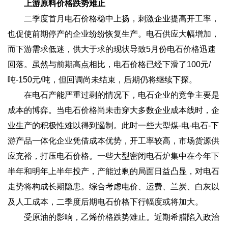
上游原料价格跌势难止
二季度首月电石价格稳中上扬，刺激企业提高开工率，
也促使前期停产的企业纷纷恢复生产。电石供应大幅增加，
而下游需求低迷，供大于求的现状导致5月份电石价格迅速
回落。虽然与前期高点相比，电石价格已经下滑了100元/
吨-150元/吨，但回调尚未结束，后期仍将继续下探。
在电石产能严重过剩的情况下，电石企业的竞争主要是
成本的博弈。当电石价格尚未击穿大多数企业成本线时，企
业生产的积极性难以得到遏制。此时一些大型煤-电-电石-下
游产品一体化企业凭借成本优势，开工率较高，市场货源供
应充裕，打压电石价格。一些大型密闭电石炉集中在今年下
半年和明年上半年投产，产能过剩的局面日益凸显，对电石
走势将构成长期隐患。综合考虑电价、运费、兰炭、白灰以
及人工成本，二季度后期电石价格下行幅度或将加大。
受原油的影响，乙烯价格跌势难止。近期希腊陷入政治