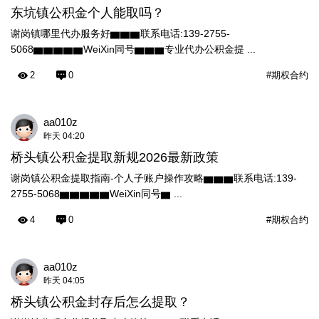
东坑镇公积金个人能取吗？
谢岗镇哪里代办服务好▆▆▆联系电话:139-2755-
5068▆▆▆▆▆WeiXin同号▆▆▆专业代办公积金提 ...
2
0
#期权合约
aa010z
昨天 04:20
桥头镇公积金提取新规2026最新政策
谢岗镇公积金提取指南-个人子账户操作攻略▆▆▆联系电话:139-
2755-5068▆▆▆▆▆WeiXin同号▆ ...
4
0
#期权合约
aa010z
昨天 04:05
桥头镇公积金封存后怎么提取？