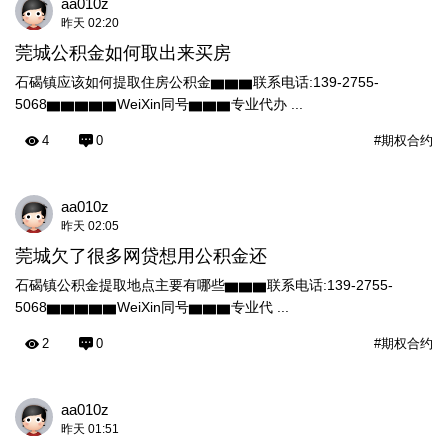
aa010z
昨天 02:20
莞城公积金如何取出来买房
石碣镇应该如何提取住房公积金▆▆▆联系电话:139-2755-
5068▆▆▆▆▆WeiXin同号▆▆▆专业代办 ...
4
0
#期权合约
aa010z
昨天 02:05
莞城欠了很多网贷想用公积金还
石碣镇公积金提取地点主要有哪些▆▆▆联系电话:139-2755-
5068▆▆▆▆▆WeiXin同号▆▆▆专业代 ...
2
0
#期权合约
aa010z
昨天 01:51