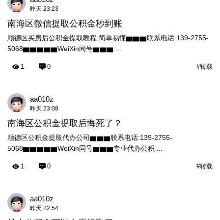
昨天 23:23
南海区微信提取公积金秒到账
顺德区买房后公积金提取教程,简单易懂▆▆▆联系电话:139-2755-
5068▆▆▆▆▆WeiXin同号▆▆▆ ...
1
0
#转载
aa010z
昨天 23:08
南海区公积金提取后悔死了？
顺德区公积金提取代办公司▆▆▆联系电话:139-2755-
5068▆▆▆▆▆WeiXin同号▆▆▆专业代办公积 ...
1
0
#转载
aa010z
昨天 22:54