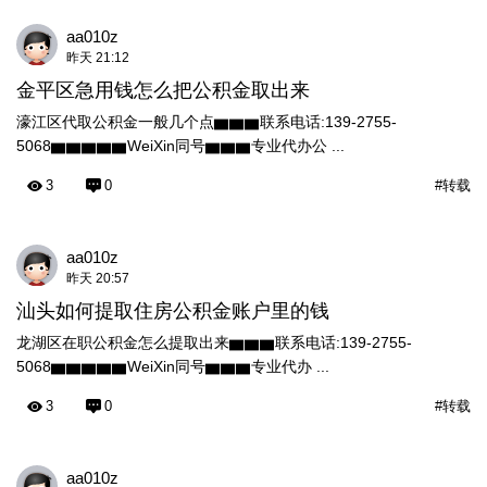
aa010z
昨天 21:12
金平区急用钱怎么把公积金取出来
濠江区代取公积金一般几个点▆▆▆联系电话:139-2755-
5068▆▆▆▆▆WeiXin同号▆▆▆专业代办公 ...
3
0
#转载
aa010z
昨天 20:57
汕头如何提取住房公积金账户里的钱
龙湖区在职公积金怎么提取出来▆▆▆联系电话:139-2755-
5068▆▆▆▆▆WeiXin同号▆▆▆专业代办 ...
3
0
#转载
aa010z