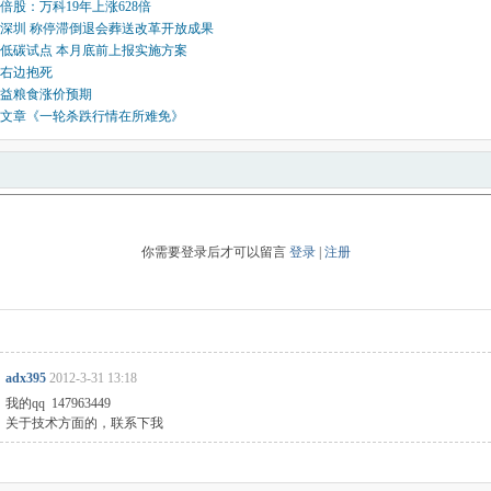
0倍股：万科19年上涨628倍
深圳 称停滞倒退会葬送改革开放成果
动低碳试点 本月底前上报实施方案
右边抱死
益粮食涨价预期
文章《一轮杀跌行情在所难免》
你需要登录后才可以留言
登录
|
注册
adx395
2012-3-31 13:18
我的qq 147963449
关于技术方面的，联系下我