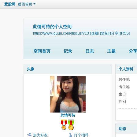
爱股网
返回首页
此情可待的个人空间
https://www.iguuu.com/discuz/?13
[收藏]
[复制]
[分享]
[RSS]
空间首页
记录
日志
主题
分
头像
个人资料
居住地
出生地
生日
性别
此情可待
动态
加为好友
打个招呼