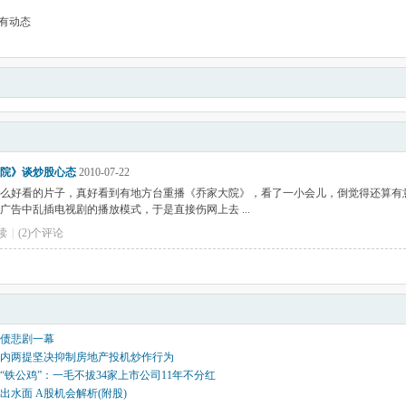
有动态
院》谈炒股心态
2010-07-22
么好看的片子，真好看到有地方台重播《乔家大院》，看了一小会儿，倒觉得还算有
广告中乱插电视剧的播放模式，于是直接伤网上去 ...
阅读
|
(2)个评论
债悲剧一幕
内两提坚决抑制房地产投机炒作行为
“铁公鸡”：一毛不拔34家上市公司11年不分红
出水面 A股机会解析(附股)