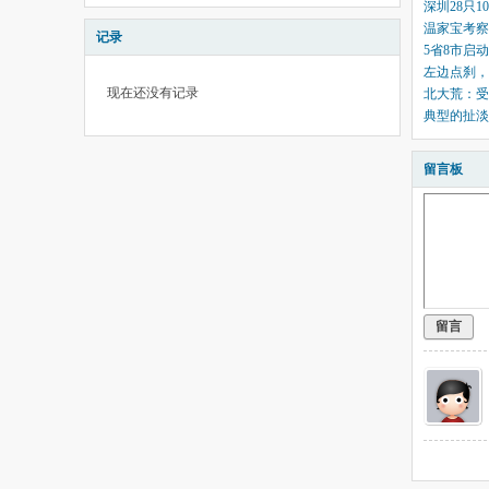
深圳28只1
温家宝考察
记录
5省8市启
左边点刹，
现在还没有记录
北大荒：受
典型的扯淡
留言板
留言