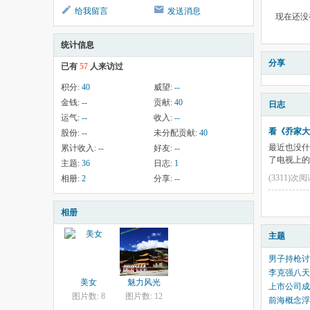
给我留言
发送消息
现在还没
统计信息
分享
已有
57
人来访过
积分:
40
威望:
--
金钱:
--
贡献:
40
日志
运气:
--
收入:
--
看《乔家大
股份:
--
未分配贡献:
40
最近也没什
累计收入:
--
好友:
--
了电视上的
主题:
36
日志:
1
(3311)次
相册:
2
分享:
--
相册
主题
男子持枪讨
李克强八天
美女
魅力风光
上市公司成
图片数: 8
图片数: 12
前海概念浮