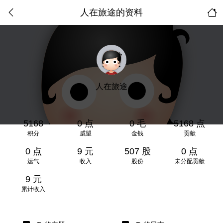
人在旅途的资料
人在旅途
5168
0 点
0 毛
5168 点
积分
威望
金钱
贡献
0 点
9 元
507 股
0 点
运气
收入
股份
未分配贡献
9 元
累计收入