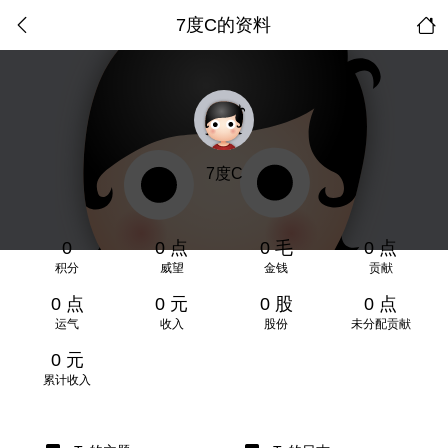
7度C的资料
7度C
0
0 点
0 毛
0 点
积分
威望
金钱
贡献
0 点
0 元
0 股
0 点
运气
收入
股份
未分配贡献
0 元
累计收入