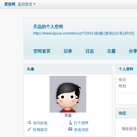
爱股网
返回首页
天边的个人空间
https://www.iguuu.com/discuz/?2003
[收藏]
[复制]
[分享]
[RSS]
空间首页
记录
日志
主题
分
头像
个人资料
生日
性别
动态
天边
加为好友
打个招呼
现在还没
给我留言
发送消息