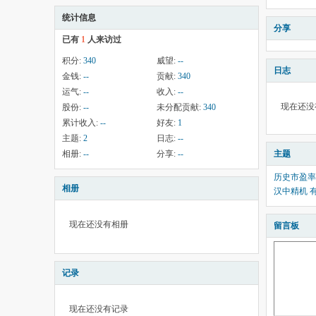
统计信息
分享
已有
1
人来访过
积分:
340
威望:
--
日志
金钱:
--
贡献:
340
运气:
--
收入:
--
现在还没
股份:
--
未分配贡献:
340
累计收入:
--
好友:
1
主题:
2
日志:
--
相册:
--
分享:
--
主题
历史市盈率
相册
汉中精机 
现在还没有相册
留言板
记录
现在还没有记录