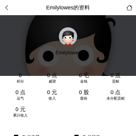
Emilylowes的资料
Emilylowes
0
0 点
0 毛
0 点
积分
威望
金钱
贡献
0 点
0 元
0 股
0 点
运气
收入
股份
未分配贡献
0 元
累计收入