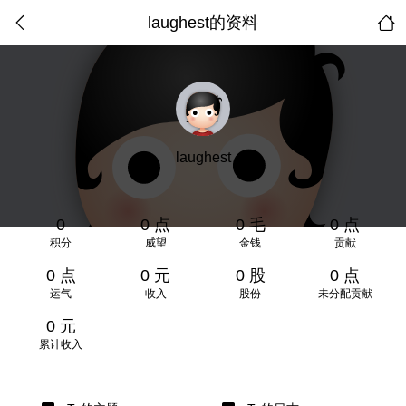
laughest的资料
laughest
0
0 点
0 毛
0 点
积分
威望
金钱
贡献
0 点
0 元
0 股
0 点
运气
收入
股份
未分配贡献
0 元
累计收入