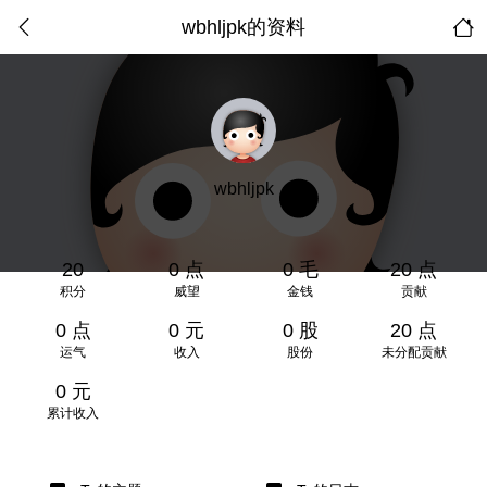
wbhljpk的资料
wbhljpk
20
0 点
0 毛
20 点
积分
威望
金钱
贡献
0 点
0 元
0 股
20 点
运气
收入
股份
未分配贡献
0 元
累计收入