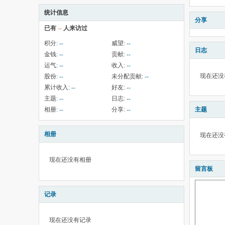
统计信息
分享
已有
--
人来访过
积分:
--
威望:
--
日志
金钱:
--
贡献:
--
运气:
--
收入:
--
现在还没
股份:
--
未分配贡献:
--
累计收入:
--
好友:
--
主题:
--
日志:
--
相册:
--
分享:
--
主题
相册
现在还没
现在还没有相册
留言板
记录
现在还没有记录