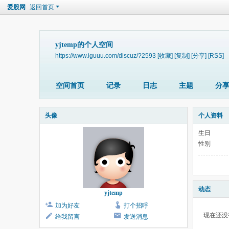
爱股网
返回首页
yjtemp的个人空间
https://www.iguuu.com/discuz/?2593
[收藏]
[复制]
[分享]
[RSS]
空间首页
记录
日志
主题
分
头像
个人资料
生日
性别
动态
yjtemp
加为好友
打个招呼
现在还没
给我留言
发送消息