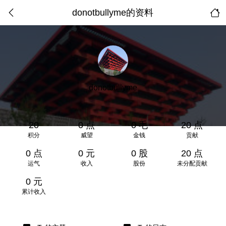
donotbullyme的资料
donotbullyme
20
0 点
0 毛
20 点
积分
威望
金钱
贡献
0 点
0 元
0 股
20 点
运气
收入
股份
未分配贡献
0 元
累计收入