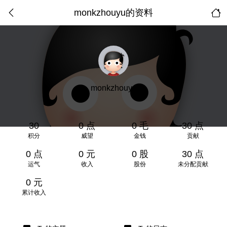
monkzhouyu的资料
monkzhouyu
30
0 点
0 毛
30 点
积分
威望
金钱
贡献
0 点
0 元
0 股
30 点
运气
收入
股份
未分配贡献
0 元
累计收入