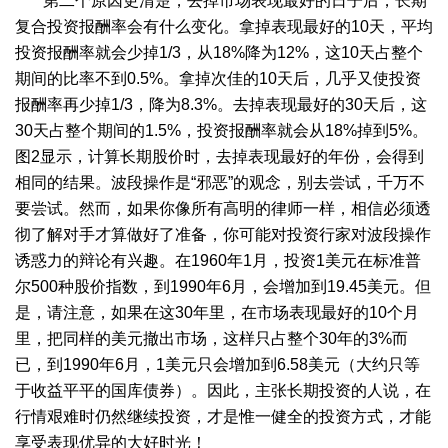
第二个原因更清楚，去掉市场表现最好的日子后，长期
复合投资报酬率会有什么变化。拿掉表现最好的10天，平均
投资报酬率就会少掉1/3，从18%降为12%，这10天占整个
期间的比率不到0.5%。拿掉次佳的10天后，几乎又使投资
报酬率再少掉1/3，降为8.3%。去掉表现最好的30天后，这
30天占整个期间的1.5%，投资报酬率就会从18%掉到5%。
图2显示，计算长期股价时，去掉表现最好的年份，会得到
相同的结果。波段操作是“邪恶”的观念，别去尝试，千万不
要尝试。然而，如果你像所有高明的律师一样，相信必须透
彻了解对手才算做好了准备，你可能对投资行家对波段操作
诱惑力的辩论有兴趣。在1960年1月，投资1美元在标准普
尔500种股价指数，到1990年6月，会增加到19.45美元。但
是，请注意，如果在这30年里，在市场表现最好的10个月
里，把同样的美元撤出市场，这样只占整个30年的3%而
已，到1990年6月，1美元只会增加到6.58美元（大约只等
于收益平平的国库债券）。因此，主张长期投资的人说，在
行情艰难时仍然继续投资，才是惟一健全的投资方式，才能
享受表现优异的大好时光！