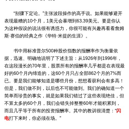
“别骤下定论。”主张波段操作的高手说。如果能够避开
表现最糟的10个月，1美元会暴增到63.39美元。要是你认
为这种假设的说法很有诱惑力，你很可能有兴趣再看看詹姆
斯·赛伯的经典之作《华特·米提的生涯》。
书中用标准普尔500种股价指数的报酬率作为衡量依
据，迅速、明确地说明了下述主旨：从1926年到1996年，
在这段漫长的70年里，股票所有的报酬率几乎都是在表现最
好的60个月内缔造的，这60个月只占全部862个月的7%而
已。要是我们能够知道是哪些月份，想想看获利会有多高！
但是，我们做不到，以后也不可能做到。我们的确知道一个
简单而珍贵的事实，就是如果我们错过了这些表现绝佳，但
不算太多的60个月，我们会错失掉整整60年才能积累到，
而且几乎等于所有的投资报酬率。其中的教训很清楚：“
闪
电
打下来时，你必须在场。”