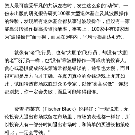
资人最可能受平凡的共识左右时，发生这么多的“动作”。一
份未出版的研究报告研究100家大型退休基金及其波段操作
的经验，发现所有退休基金都从事过波段操作，但没有一家
能靠波段操作提高投资报酬率，事实上，100家中有89家因
为“波段操作”而亏损，而且在5年内，平均亏损高达4.5%。
就像有“老”飞行员、也有“大胆”的飞行员，却没有“大胆
的老”飞行员一样，也“没有”靠波段操作一再成功的投资人。
贪心或恐惧促成的决策通常都是错误的，通常也太慢，而且
很可能是反方向才正确。在真刀真枪的金钱游戏上尤其如
此，试图猜透市场或胜过众多专家，以便“卖高买低”，连想
都别想，你一定会失败，而且可能输得很惨。
费雪·布莱克（Fischer Black）说得好：“一般说来，无
论投资人退出市场或留在市场里，市场的表现都一样好，所
以投资人有一部分时间退出市场时，和简单的买进长抱策略
相比，一定会亏钱。”