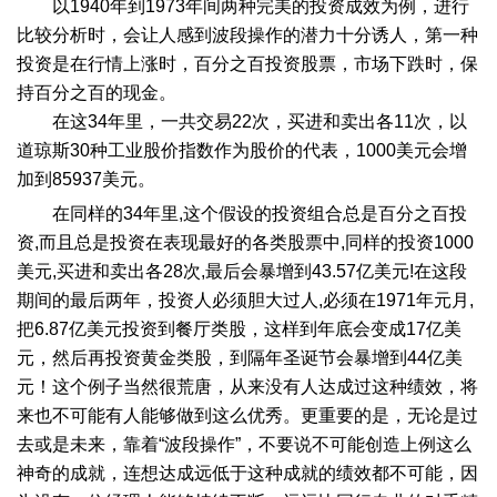
以1940年到1973年间两种完美的投资成效为例，进行
比较分析时，会让人感到波段操作的潜力十分诱人，第一种
投资是在行情上涨时，百分之百投资股票，市场下跌时，保
持百分之百的现金。
在这34年里，一共交易22次，买进和卖出各11次，以
道琼斯30种工业股价指数作为股价的代表，1000美元会增
加到85937美元。
在同样的34年里,这个假设的投资组合总是百分之百投
资,而且总是投资在表现最好的各类股票中,同样的投资1000
美元,买进和卖出各28次,最后会暴增到43.57亿美元!在这段
期间的最后两年，投资人必须胆大过人,必须在1971年元月,
把6.87亿美元投资到餐厅类股，这样到年底会变成17亿美
元，然后再投资黄金类股，到隔年圣诞节会暴增到44亿美
元！这个例子当然很荒唐，从来没有人达成过这种绩效，将
来也不可能有人能够做到这么优秀。更重要的是，无论是过
去或是未来，靠着“波段操作”，不要说不可能创造上例这么
神奇的成就，连想达成远低于这种成就的绩效都不可能，因