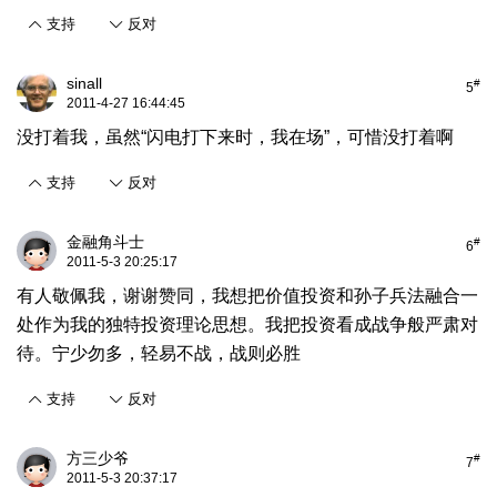
支持
反对
sinall
#
5
2011-4-27 16:44:45
没打着我，虽然“闪电打下来时，我在场”，可惜没打着啊
支持
反对
金融角斗士
#
6
2011-5-3 20:25:17
有人敬佩我，谢谢赞同，我想把价值投资和孙子兵法融合一
处作为我的独特投资理论思想。我把投资看成战争般严肃对
待。宁少勿多，轻易不战，战则必胜
支持
反对
方三少爷
#
7
2011-5-3 20:37:17