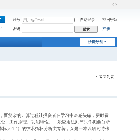
切
换
账号
自动登录
找回密码
到
宽
始
密码
注册
登录
版
快捷导航
返回列表
，而复杂的计算过程让投资者在学习中甚感头痛，费时费
概念、工作原理、功能特性、一般应用法则等只作扼要分析
指标大全”）的技术指标分析类专著，又是一本以研究特殊