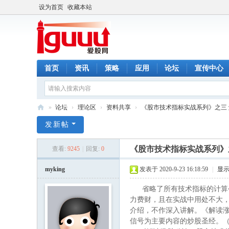
设为首页
收藏本站
首页
资讯
策略
应用
论坛
宣传中心
»
论坛
›
理论区
›
资料共享
›
《股市技术指标实战系列》之三 解
爱
发新帖
股
《股市技术指标实战系列》之
查看:
9245
|
回复:
0
网
myking
发表于 2020-9-23 16:18:59
|
显
省略了所有技术指标的计算公
力费财，且在实战中用处不大
介绍，不作深入讲解。《解读涨
信号为主要内容的炒股圣经。（www