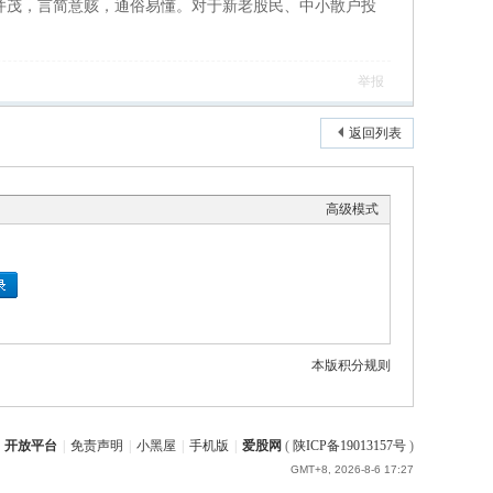
茂，言简意赅，通俗易懂。对于新老股民、中小散户投
举报
返回列表
高级模式
本版积分规则
开放平台
|
免责声明
|
小黑屋
|
手机版
|
爱股网
(
陕ICP备19013157号
)
GMT+8, 2026-8-6 17:27