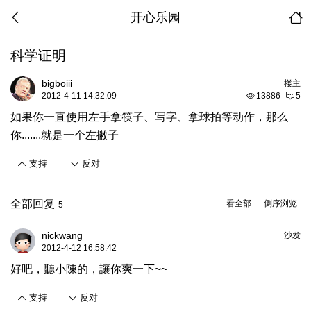
开心乐园
科学证明
bigboiii
楼主
2012-4-11 14:32:09
13886
5
如果你一直使用左手拿筷子、写字、拿球拍等动作，那么
你.......就是一个左撇子
支持
反对
全部回复
看全部
倒序浏览
5
nickwang
沙发
2012-4-12 16:58:42
好吧，聽小陳的，讓你爽一下~~
支持
反对