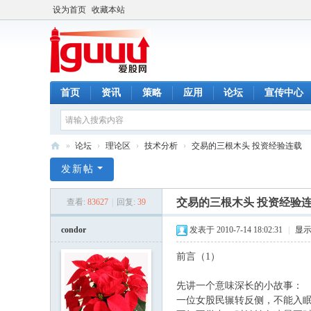
设为首页
收藏本站
首页
资讯
策略
应用
论坛
宣传中心
»
论坛
›
理论区
›
技术分析
›
交易的三根木头 投资经验连载
爱
发新帖
股
交易的三根木头 投资经验
查看:
83627
|
回复:
39
网
condor
发表于 2010-7-14 18:02:31
|
显
前言（1）
先讲一个意味深长的小故事：
一位女股民辗转反侧，不能入眠