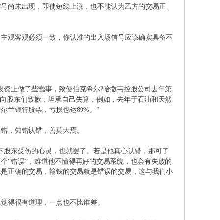
信号尚未出现，即使短线上涨，也不能认为乙方的交易正
。主观客观必须一致，你认准的出入场信号应该确实具备不
在投资上做了些蠢事，致使伯克希尔?哈撒韦控股公司去年第
菲特向股东们致歉，坦承自己失算，例如，去年于石油和天然
兰银行股票，亏损也达89%。”
不错，知错认错，善莫大焉。
下股东受伤的心灵，也就罢了。若是他真心认错，那可了
个“错误”，难道他不懂得再好的交易系统，也会有失败的
就是正确的交易，输钱的交易就是错误的交易，这与我们小
我觉得很有道理，一点也不比谁差。