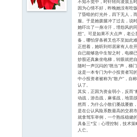
不知不觉中，时针转向凌晨五
因为心情不好，昨晚她没有吃饭
了昏暗的灯光外，四下无人，
服。于是她拨腿冲了过去，说时
她吓出了一身冷汗，埋怨风的
想”。可是如果不大点声，老公
备，哪怕穿条裤叉也不至如此
正想着，她听到邻居家有人在
自已能够急中生智之时，电梯已
炒股还真象坐电梯，转眼就把自
随时一声沉闷的“咣当”声，梯
这是一本专门为中小投资者写
中小投资者被称为“散户”，自
认了。
其实，正因为资金弱小，反而“
动战，游击战，麻雀战，地雷
然而，为什么小散们屡战屡败
是在公认风险系数最高的交易
就拿驾车举例，一个熟练稳健
具备三*宝：心理控制，技术
人亡。