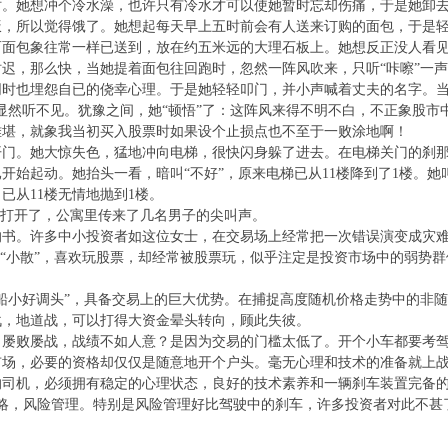
时。她想冲个冷水澡，也许只有冷水才可以使她暂时忘却伤痛，于是她卸去
，所以觉得饿了。她想起每天早上五时前会有人送来订购的面包，于是轻
而面包象往常一样已送到，放在约五米远的大理石板上。她想反正没人看
迟，那么快，当她提着面包往回跑时，忽然一阵风吹来，只听“咔嚓”一
同时也埋怨自已的侥幸心理。于是她轻轻叩门，并小声喊着丈夫的名字。当
显然听不见。犹豫之间，她“顿悟”了：这阵风来得不明不白，不正象股市
难堪，就象我当初买入股票时如果设个止损点也不至于一败涂地啊！
开门。她大惊失色，猛地冲向电梯，很快闪身躲了进去。在电梯关门的刹
开始起动。她抬头一看，暗叫“不好”，原来电梯已从11楼降到了1楼。她
已从11楼无情地抛到1楼。
门打开了，公寓里传来了几名男子的尖叫声。
的书。许多中小投资者如这位女士，在交易场上经常把一次错误演变成灾
称“小散”，喜欢玩股票，却经常被股票玩，似乎注定是投资市场中的弱势
船小好调头”，具备交易上的巨大优势。在捕捉高度随机价格走势中的非
战，地道战，可以打得大资金晕头转向，顾此失彼。
，屡败屡战，战绩不如人意？是因为交易的门槛太低了。开个小车都要考
市场，必要的资格却仅仅是随意地开个户头。毫无心理和技术的准备就上
的司机，必须拥有稳定的心理状态，良好的技术素养和一辆刹车装置完备
策略，风险管理。特别是风险管理好比驾驶中的刹车，许多投资者对此不甚