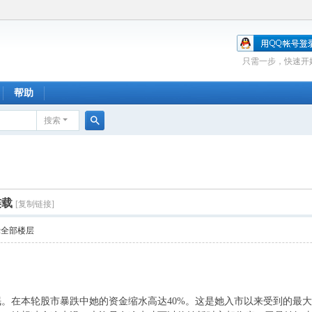
只需一步，快速开
帮助
搜索
搜
索
连载
[复制链接]
示全部楼层
。在本轮股市暴跌中她的资金缩水高达40%。这是她入市以来受到的最