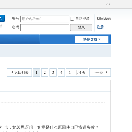
切
换
账号
自动登录
找回密码
到
宽
始
密码
注册
登录
版
快捷导航
返回列表
1
2
3
4
/ 4 页
下一页
大打击，她苦思瞑想，究竟是什么原因使自已惨遭失败？