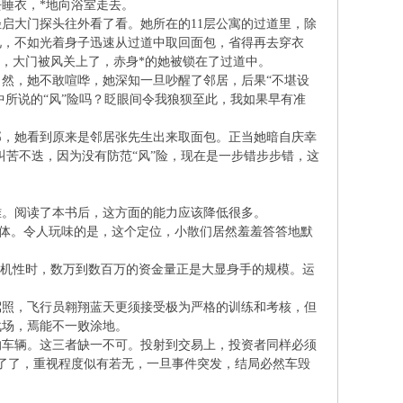
睡衣，*地向浴室走去。
启大门探头往外看了看。她所在的11层公寓的过道里，除
见，不如光着身子迅速从过道中取回面包，省得再去穿衣
声，大门被风关上了，赤身*的她被锁在了过道中。
然，她不敢喧哗，她深知一旦吵醒了邻居，后果“不堪设
中所说的“风”险吗？眨眼间令我狼狈至此，我如果早有准
那，她看到原来是邻居张先生出来取面包。正当她暗自庆幸
叫苦不迭，因为没有防范“风”险，现在是一步错步步错，这
难。阅读了本书后，这方面的能力应该降低很多。
群体。令人玩味的是，这个定位，小散们居然羞羞答答地默
随机性时，数万到数百万的资金量正是大显身手的规模。运
驾照，飞行员翱翔蓝天更须接受极为严格的训练和考核，但
战场，焉能不一败涂地。
的车辆。这三者缺一不可。投射到交易上，投资者同样必须
了了，重视程度似有若无，一旦事件突发，结局必然车毁