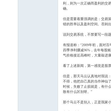
利，则为一次正确而盈利的交
确。
但是需要着重强调的是：交易
错的胜率以及盈利空间。否则
说到交易系统，不禁要写一段
有报道称：“2009年初，面
四季净利骤减96%，去年每股
气价格接近高峰时，大量敲进康
看了上述新闻，第一感觉是股
但是，那天马云认真地对我说
不得，他把自己真的当作神仙了
时候，失败了止损就是，有什
散有什么区别呀。”
那个马云不是别人，正是我家