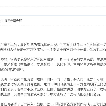
6
|
显示全部楼层
是至高无上的，最具动感的表现就是止损。千万别小瞧了止损时的鼠标一
神熏陶和人格提炼是万万不能的。一个歹徒手持利刃拦住去路，你敢于上前
不够的，它需要完整的思维和应对措施——即一个良好的交易系统。交易
制，技术策略（交易信号，交易策略），风险管理。本书的内容就是围绕
高胜算交易策略”。
得说明：甲乙两个投资者，在同一时间，同一价格，买入同一股票，可能
长线交易信号为某个财务数据。此时，10日均线向上，甲方在均线附近的
利的交易，若甲方不及时止损，任由价格随意飘荡，则甲方进行了一次错
短线上涨，无论甲方随后获利多少，甲方进行了一次错误但盈利的交易。
符合信号要求，乙方买入，短线下跌，不能说明乙方的操作错误，乙方的