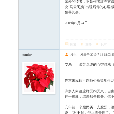
亲爱的读者，不是作者故弄玄虚
次“马云阿姨”出现后你的心理
独善其身。
2009年5月24日
回复
支持
反对
condor
楼主
|
发表于 2010-7-14 18:03:4
交易——艰苦卓绝的心智游戏（
你本来应该可以随心所欲地生
许多人向往这样无拘无束，自
伸手攫取，结果却是损失。你不
几年前一个股民买一支股票，涨
说：“对不起，他上周去世了。”