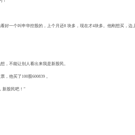
的！”
看好一个叫申华控股的，上个月还8 块多，现在才4块多。他刚想买，边上
他想，不能让别人看出来我是新股民。
他买了100股600839 。
，新股民吧！”