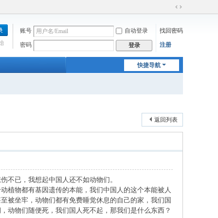
切
换
账号
自动登录
找回密码
到
宽
始
密码
注册
登录
版
快捷导航
返回列表
悲伤不已，我想起中国人还不如动物们。
个动植物都有基因遗传的本能，我们中国人的这个本能被人
甚至被坐牢，动物们都有免费睡觉休息的自己的家，我们国
期，动物们随便死，我们国人死不起，那我们是什么东西？