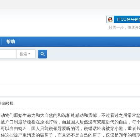
只需一步，快速开
帮助
搜索
搜
索
全部楼层
的动物们原始生命力和大自然的和谐相处感动和震撼，不过看过之后常常
人被户口制度所桎梏在原地打转，而且国人居然没有繁殖后代的自由，每
鸟可以自由鸣叫，国人只能说领导爱听的话，说错话轻者被穿小鞋，重者
住这些被严重污染的破房子，而且还不是自己的房子，仅仅是70年的租