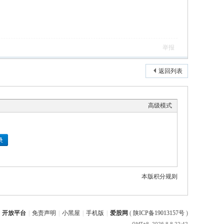
举报
返回列表
高级模式
本版积分规则
开放平台
|
免责声明
|
小黑屋
|
手机版
|
爱股网
(
陕ICP备19013157号
)
GMT+8, 2026-8-8 22:42