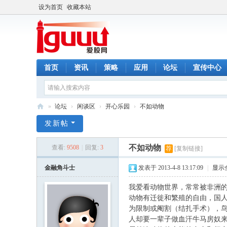
设为首页
收藏本站
首页
资讯
策略
应用
论坛
宣传中心
»
论坛
›
闲谈区
›
开心乐园
›
不如动物
爱
发新帖
股
不如动物
查看:
9508
|
回复:
3
荐
[复制链接]
网
金融角斗士
发表于 2013-4-8 13:17:09
|
显示
我爱看动物世界，常常被非洲
动物有迁徙和繁殖的自由，国
为限制或阉割（结扎手术），
人却要一辈子做血汗牛马房奴来