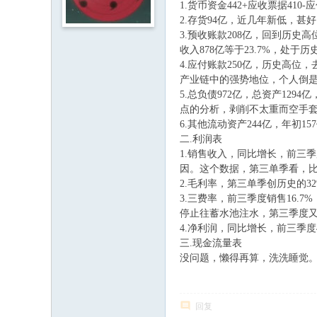
1.货币资金442+应收票据410
2.存货94亿，近几年新低，甚
3.预收账款208亿，回到历史
收入878亿等于23.7%，处于
4.应付账款250亿，历史高位
产业链中的强势地位，个人倒
5.总负债972亿，总资产129
点的分析，剥削不太重而空手
6.其他流动资产244亿，年初
二.利润表
1.销售收入，同比增长，前三
因。这个数据，第三单季看，
2.毛利率，第三单季创历史的3
3.三费率，前三季度销售16.7%
停止往蓄水池注水，第三季度
4.净利润，同比增长，前三季度4
三.现金流量表
没问题，懒得再算，洗洗睡觉
回复