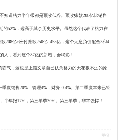
人，不知道格力半年报都是预收低谷。预收账款208亿比销售
年同期的52%，远高于其余历史水平。虽然这个代表了格力在
款208亿+应付账款250亿=458亿，这个无息负债配合3和4
行的人，看到这个87亿的新增，会喝彩！
往年的霸气，这也是上篇文章自己认为格力的天花板不远的原
。第一季度销售20%，管理4%，财务-0.4%。第二季度本来已经
3%，半年报17%，第三单季30%。第三单季，非常强悍！
举报