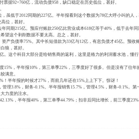
-应付票据92=760亿，流动负债958，缺口稳定在历史低位，甚好。
好。
高位，虽低于2012同期的227亿。半年报看到这个数据为78亿大呼小叫的
历史高位，甚好。
，去年同期215亿。预应付账款250亿比营业成本618亿等于40%，低于去
是希望这个剥削数据不要太高。总之，甚好。
4亿，资产负债率75%。其中长短借款为33亿与12亿，有息负债才45亿。预收账
套白狼，甚好。
157亿。这个科目大部分是给销售商的返利，这里是格力的利润蓄水池，懂
季度15%，半年报10%，第三单季22%，三季度好了很多。但是没有了
比较满意。
2%！半年报的时候才27%，而前几年还在15%上上下下。惊讶！
，管理3.8%，财务-0.1%。半年报销售15.7%，管理4.5%，财务-0.1%
又大力度的注水。
2.13%，半年报40%，第三单季44.79%；扣非后同比增长，前三季度2
。