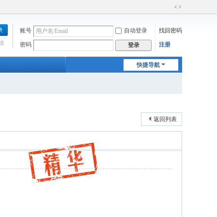
切
换
账号
自动登录
找回密码
到
宽
始
密码
注册
登录
版
快捷导航
返回列表