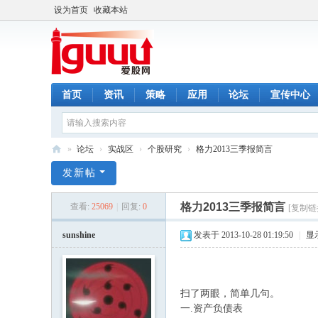
设为首页
收藏本站
首页
资讯
策略
应用
论坛
宣传中心
»
论坛
›
实战区
›
个股研究
›
格力2013三季报简言
爱
发新帖
股
格力2013三季报简言
查看:
25069
|
回复:
0
[复制链
网
sunshine
发表于 2013-10-28 01:19:50
|
显
扫了两眼，简单几句。
一.资产负债表