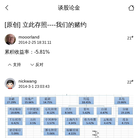
谈股论金
[原创]
立此存照----我们的赌约
mooorland
#
21
2014-2-25 18:31:11
累积收益率：-5.81%
支持
反对
nickwang
#
22
2014-3-1 23:03:43