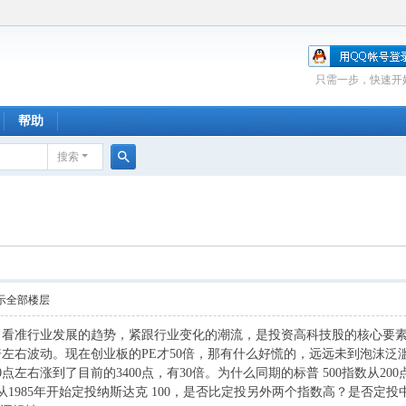
只需一步，快速开
帮助
搜索
搜
索
示全部楼层
，看准行业发展的趋势，紧跟行业变化的潮流，是投资高科技股的核心要
倍左右波动。现在创业板的
PE
才
50
倍，那有什么好慌的，远远未到泡沫泛
0
点左右涨到了目前的
3400
点，有
30
倍。为什么同期的标普
500
指数从
200
从
1985
年开始定投纳斯达克
100
，是否比定投另外两个指数高？是否定投