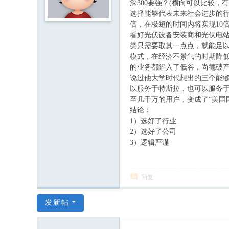
深
300
要强？
(
横向可以比较，有
选择能够代表未来社会进步的
倍，在极短的时间内将实现
10
看好光伏设备安装商和光伏电
类只需要取其一点点，就能足
模式，在经济不景气的时期降
的业务都陷入了低谷，尚德破
说过他大学时代想出的三个能
以服务于特斯拉，也可以服务
至几千万的用户，变成了
“
美国
结论：
1）选好了行业
2）选好了公司
3）逻辑严谨
回复
发新帖