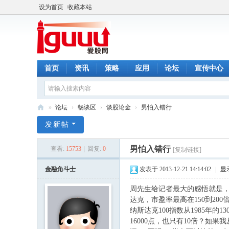
设为首页
收藏本站
首页
资讯
策略
应用
论坛
宣传中心
»
论坛
›
畅谈区
›
谈股论金
›
男怕入错行
爱
发新帖
股
男怕入错行
查看:
15753
|
回复:
0
[复制链接]
网
金融角斗士
发表于 2013-12-21 14:14:02
|
显
周先生给记者最大的感悟就是
达克，市盈率最高在
150
到
200
纳斯达克
100
指数从
1985
年的
13
16000
点，也只有
10
倍？如果我