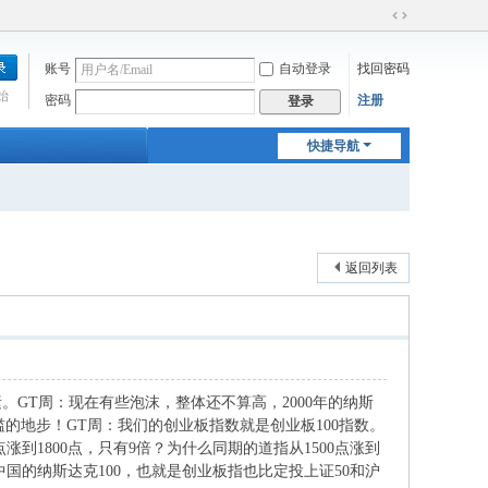
切
换
账号
自动登录
找回密码
到
宽
始
密码
注册
登录
版
快捷导航
返回列表
素。
GT
周：现在有些泡沫，整体还不算高，
2000
年的纳斯
滥的地步！
GT
周：我们的创业板指数就是创业板
100
指数。
点涨到
1800
点，只有
9
倍？为什么同期的道指从
1500
点涨到
中国的纳斯达克
100
，也就是创业板指也比定投上证
50
和沪