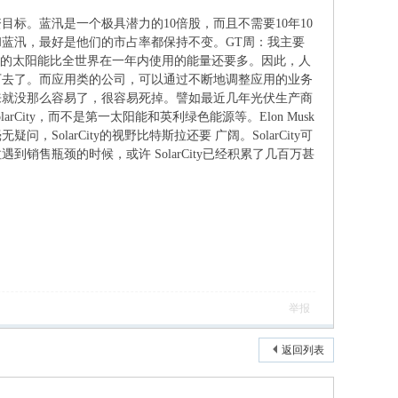
资目标。蓝汛是一个极具潜力的
10
倍股，而且不需要
10
年
10
和蓝汛，最好是他们的市占率都保持不变。
GT
周：我主要
的太阳能比全世界在一年内使用
的能量还要多。因此，人
下去了。而应用类的公司，可以通过不断地调整应用的业务
来就没那么
容易了，很容易死掉。譬如最近几年光伏生产商
larCity
，而不是第一太阳能和英利绿色能源等。
Elon Musk
毫无疑问，
SolarCity
的视野比特斯拉还要
广阔。
SolarCity
可
拉遇到销售瓶颈的时候，或许
SolarCity
已经积累了几百万甚
举报
返回列表