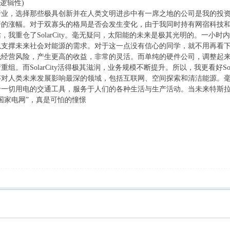
逻辑性
)
行业，选择那些极具创新并在人类文明进步中有一席之地的公司是我的投
倍的涨幅。对于双寡头的格局是否会发生变化，由于我同时持有网宿科技
站，我重仓了
SolarCity
。毫无疑问，太阳能的未来是极其光明的。一小时内
以支撑未来社会对能源的需求。对于这一点没有信心的同学，就不用再看
低经营风险，产生更高的收益，非常的灵活。而单纯的硬件公司，调整起
产重组。而
SolarCity
活得极其滋润，业务规模不断提升。所以，我更看好
So
够对人类未来发展影响最深的领域，包括互联网、空间探索和清洁能源。
于一切用电的交通工具，服务于人们的各种生活与生产活动。当未来特斯
国家电网
”
，真是可怕的憧憬