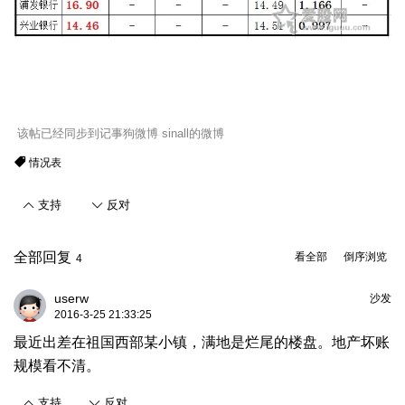
该帖已经同步到记事狗微博
sinall的微博
情况表
支持
反对
全部回复
看全部
倒序浏览
4
userw
沙发
2016-3-25 21:33:25
最近出差在祖国西部某小镇，满地是烂尾的楼盘。地产坏账
规模看不清。
支持
反对