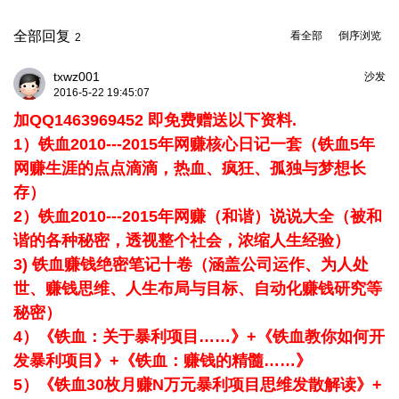
全部回复
看全部
倒序浏览
2
txwz001
沙发
2016-5-22 19:45:07
加QQ1463969452 即免费赠送以下资料.
1）铁血2010---2015年网赚核心日记一套（铁血5年
网赚生涯的点点滴滴，热血、疯狂、孤独与梦想长
存）
2）铁血2010---2015年网赚（和谐）说说大全（被和
谐的各种秘密，透视整个社会，浓缩人生经验）
3) 铁血赚钱绝密笔记十卷（涵盖公司运作、为人处
世、赚钱思维、人生布局与目标、自动化赚钱研究等
秘密）
4）《铁血：关于暴利项目……》+《铁血教你如何开
发暴利项目》+《铁血：赚钱的精髓……》
5）《铁血30枚月赚N万元暴利项目思维发散解读》+