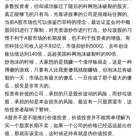
多数投资者，但却成功躲过了随后的科网泡沫破裂的股灾。
真正能够飞的只有鸟，光靠讲故事的公司是很难站住脚的。
当前A股市场也可以借鉴巴菲特的理念，最近证监会对中概
股回归进行了限制，对壳资源炒作进行打击。炒垃圾股的习
惯不利于A股市场的长期发展，也不利于投资者的增值。有
些科技公司收入还不到2亿，市值却炒到500亿，去年创业
板估值达到140倍，远超美国科网泡沫破裂时的90倍。
炒泡沫的时候，大家想的是我赚一个涨停板就走，这是一种
博傻的游戏，只要有人比我更傻我就能赚钱，但泡沫总有破
裂的一天，市场总有最大的傻瓜，一旦你成了那个最大的傻
瓜，损失是非常大的。
投资有价值的公司，承担的只是股价波动的风险，而炒垃圾
股，承担的却是本金损失的风险。最近有一只股票退市，这
给投资者敲响了警钟。
A股并不是不能推行价值投资，价值投资并不能简单理解为
买一个股票长期不卖，如果一个公司的价格已经远远超出价
值，那就应该卖出，这时候还持有就是伪价值投资。