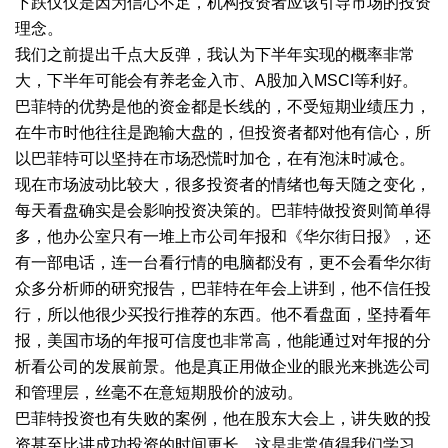
下跌仅仅是因为信心不足，机构投资者应该引导市场的投资
理念。
我们之前提出千点大反弹，我认为下半年实现的概率非常
大，下半年可能会有养老金入市、A股加入MSCI等利好。
巴菲特的优势是他的资金都是长线的，不受短期业绩压力，
在牛市时他往往是跑输大盘的，但投资者都对他有信心，所
以巴菲特可以坚持在市场恐慌时加仓，在有泡沫时减仓。
现在市场波动比较大，很多投资者的情绪也每天随之变化，
每天看盘确实是会影响投资决策的。巴菲特做投资则简单得
多，他办公室只有一堆上市公司年报和《华尔街日报》，还
有一部电话，连一台看行情的电脑都没有，更不会看华尔街
众多分析师的研究报告，巴菲特在年会上讲到，他不信任投
行，所以他很少买投行推荐的东西。他不看盘面，坚持看年
报，美国市场的年报可信度也非常高，他能通过对年报的分
析看公司的发展前景。他是真正用做企业的眼光来挑选公司
和管理层，丝毫不在意短期股价的波动。
巴菲特投资也有失败的案例，他在股东大会上，讲失败的投
资甚至比讲成功投资的时间更长。这是非常值得我们学习