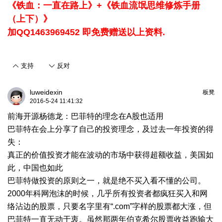
《铁血：一直在路上》+《铁血流氓思维修炼手册
（上下）》
加QQ1463969452 即免费赠送以上资料.
支持
反对
luweidexin
板凳
2016-5-24 11:41:32
前海开源杨德龙：巴菲特的理念在A股也适用
巴菲特在会上分享了自己的投资理念，及过去一年投资的得
失：
真正的价值投资才能在波动的市场中获得超额收益，美国如
此，中国也如此
巴菲特做投资的原则之一，就是绝不买入看不懂的公司。
2000年科网泡沫的时候，几乎所有投资者都疯狂买入和网
络沾边的股票，只要名字里有“.com”字样的股票都大涨，但
巴菲特一直无动于衷。虽然那两年伯克希尔股票收益跑输大