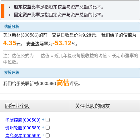
股东权益比率
是指股东权益与资产总额的比率。
固定资产比率
是指固定资产与资产总额的比率。
估值分析
美联新材(300586)的前一交易日收盘价为
9.28元
， 我们给予的
估值
为
4.35
-53.12
元，
安全边际率
为
%。
注：估值公式为 — 估值 = 近几年复权
每股收益
的均值 × 长期
市盈率
的
中位数。
爱股评级
高估
我们给予美联新材(300586)
评级。
同行业个股
关注此股的网友
华塑控股(000509)
贵州轮胎(000589)
青岛双星(000599)