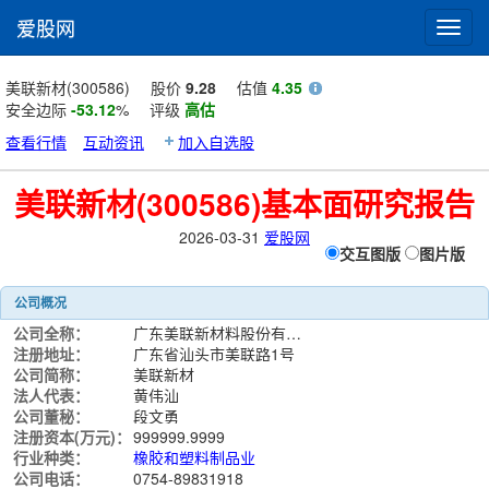
爱股网
Toggl
navig
美联新材(300586)
股价
9.28
估值
4.35
安全边际
-53.12
%
评级
高估
查看行情
互动资讯
加入自选股
美联新材(300586)基本面研究报告
2026-03-31
爱股网
交互图版
图片版
公司概况
公司全称：
广东美联新材料股份有限公司
注册地址：
广东省汕头市美联路1号
公司简称：
美联新材
法人代表：
黄伟汕
公司董秘：
段文勇
注册资本(万元)：
999999.9999
行业种类：
橡胶和塑料制品业
公司电话：
0754-89831918