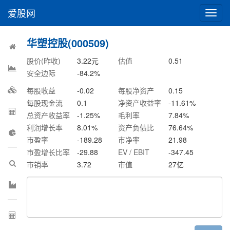
爱股网
切
换
导
华塑控股(000509)
航
股价(昨收)
3.22
元
估值
0.51
安全边际
-84.2
%
每股收益
-0.02
每股净资产
0.15
每股现金流
0.1
净资产收益率
-11.61
%
总资产收益率
-1.25
%
毛利率
7.84
%
利润增长率
8.01
%
资产负债比
76.64
%
市盈率
-189.28
市净率
21.98
市盈增长比率
-29.88
EV / EBIT
-347.45
市销率
3.72
市值
27
亿