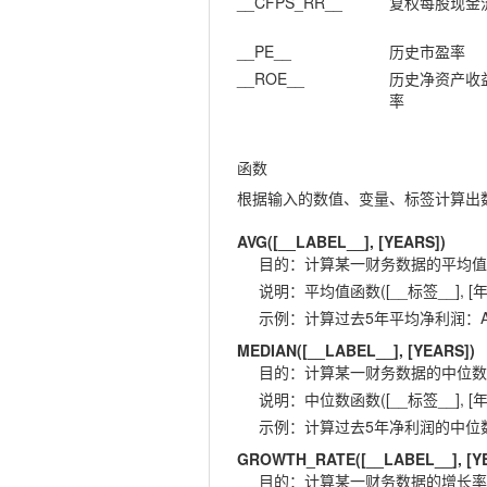
__CFPS_RR__
复权每股现金
__PE__
历史市盈率
__ROE__
历史净资产收
率
函数
根据输入的数值、变量、标签计算出
AVG([__LABEL__], [YEARS])
目的
：
计算某一财务数据的平均值
说明
：
平均值函数([__标签__], [年
示例
：
计算过去5年平均净利润：AVG(
MEDIAN([__LABEL__], [YEARS])
目的
：
计算某一财务数据的中位数
说明
：
中位数函数([__标签__], [年
示例
：
计算过去5年净利润的中位数：ME
GROWTH_RATE([__LABEL__], [Y
目的
：
计算某一财务数据的增长率