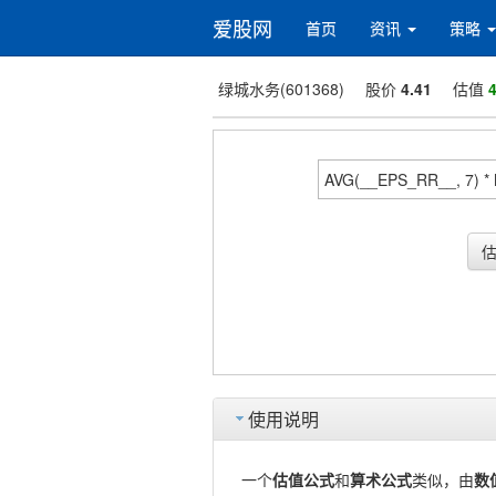
爱股网
首页
资讯
策略
绿城水务(601368)
股价
4.41
估值
4
使用说明
一个
估值公式
和
算术公式
类似，由
数