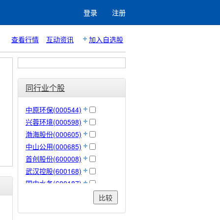
登录
注册
查看行情
互动资讯
加入自选股
同行业个股
中原环保(000544)
兴蓉环境(000598)
渤海股份(000605)
中山公用(000685)
首创股份(600008)
武汉控股(600168)
国中水务(600187)
钱江水利(600283)
比较
瀚蓝环境(600323)