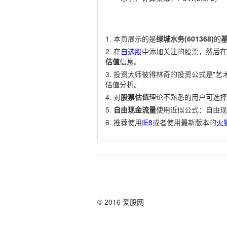
本页展示的是
绿城水务(601368)
的
在
自选股
中添加关注的股票，然后在
估值
信息。
投资大师彼得林奇的投资公式是"艺术
估值分析。
对
股票估值
理论不熟悉的用户可选择
自由现金流量
使用近似公式：自由现
推荐使用
IE8
或者使用最新版本的
火
© 2016 爱股网