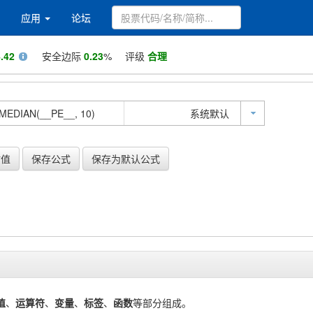
应用
论坛
.42
安全边际
0.23
%
评级
合理
系统默认
估值
保存公式
保存为默认公式
值
、
运算符
、
变量
、
标签
、
函数
等部分组成。