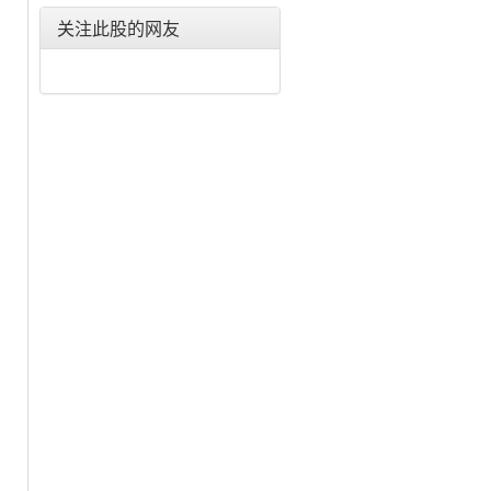
洪城水业(600461)
关注此股的网友
创业环保(600874)
重庆水务(601158)
江南水务(601199)
绿城水务(601368)
海峡环保(603817)