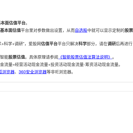
基本面估值平台
。
基本面估值
平台里对参数做出设置，从而
自选股
中就可以显示定制的
股票
+科学+调研"，爱股网
估值平台
平台只解决
科学
部分，请在
调研
后再进行
智能
股票估值
。具体原理请参阅
《智能股票估值法算法说明》
。
金流量=经营活动现金流量+投资活动现金流量-筹资活动现金流量。
狐浏览器
、
360安全浏览器
等非IE浏览器。