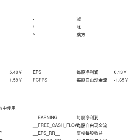
-
减
/
除
^
乘方
5.48
￥
EPS
每股净利润
0.13
￥
1.58
￥
FCFPS
每股自由现金流
-1.65
￥
数中使用。
__EARNING__
每股净利润
__FREE_CASH_FLOW__
每股自由现金流
产
__EPS_RR__
复权每股收益