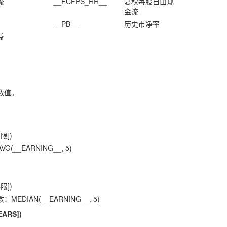
流
__FCFPS_RR__
复权每股自由现
金流
__PB__
历史市净率
益
数值。
限])
__EARNING__, 5)
限])
DIAN(__EARNING__, 5)
EARS])