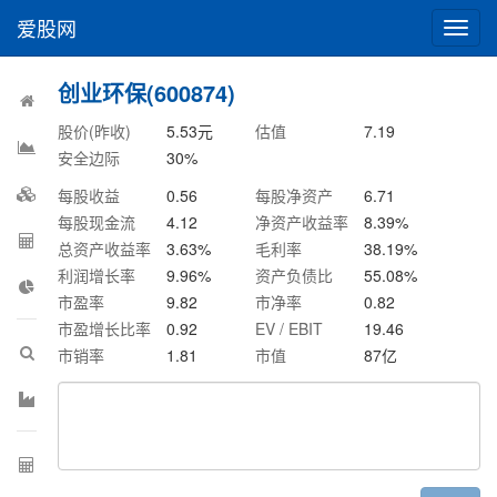
爱股网
切
换
导
创业环保(600874)
航
股价(昨收)
5.53
元
估值
7.19
安全边际
30
%
每股收益
0.56
每股净资产
6.71
每股现金流
4.12
净资产收益率
8.39
%
总资产收益率
3.63
%
毛利率
38.19
%
利润增长率
9.96
%
资产负债比
55.08
%
市盈率
9.82
市净率
0.82
市盈增长比率
0.92
EV / EBIT
19.46
市销率
1.81
市值
87
亿