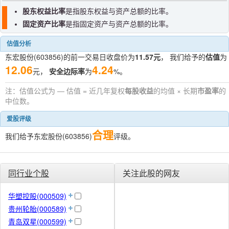
股东权益比率
是指股东权益与资产总额的比率。
固定资产比率
是指固定资产与资产总额的比率。
估值分析
东宏股份(603856)的前一交易日收盘价为
11.57元
， 我们给予的
估值
为
12.06
4.24
元，
安全边际率
为
%。
注：估值公式为 — 估值 = 近几年复权
每股收益
的均值 × 长期
市盈率
的
中位数。
爱股评级
合理
我们给予东宏股份(603856)
评级。
同行业个股
关注此股的网友
华塑控股(000509)
贵州轮胎(000589)
青岛双星(000599)