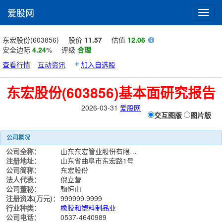
爱股网
Toggl
navig
东宏股份(603856)
股价
11.57
估值
12.06
安全边际
4.24
%
评级
合理
查看行情
互动资讯
加入自选股
东宏股份(603856)基本面研究报告
2026-03-31
爱股网
交互图版
图片版
公司概况
公司全称：
山东东宏管业股份有限公司
注册地址：
山东省曲阜市东宏路1号
公司简称：
东宏股份
法人代表：
倪立营
公司董秘：
鞠恒山
注册资本(万元)：
999999.9999
行业种类：
橡胶和塑料制品业
公司电话：
0537-4640989