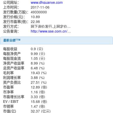
公司网址：
www.dhguanye.com
上市时间：
2017-11-06
发行数量(万股)：
49330000
发行价格(元)：
10.89
发行市盈率(倍)：
22.98
发行方式：
网下询价发行,上网定价发行
公告查询：
http://www.sse.com.cn/assortment/stock/list/info/announcement/index.shtml?productId=603856
TTM
最新业绩
每股收益
0.9
(元)
每股净资产
9.99
(元)
每股现金流
1.05
(元)
净资产收益率
8.99
(%)
总资产收益率
6.48
(%)
毛利率
19.43
(%)
利润增长率
3.88
(%)
资产负债比
27.51
(%)
市盈率
12.89
(倍)
市净率
1.16
(倍)
市盈增长比率
3.33
(倍)
EV / EBIT
15.68
(倍)
市销率
1.47
(倍)
市值(亿)
32.37
(亿元)