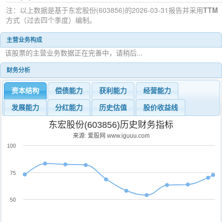
注：以上数据是基于
东宏股份(603856)
的2026-03-31
报告并采用
TTM
方式（过去四个季度）编制。
主营业务构成
该股票的主营业务数据正在完善中，请稍后...
财务分析
资本结构
偿债能力
获利能力
经营能力
发展能力
分红能力
历史估值
股价收益线
东宏股份(603856)历史财务指标
来源: 爱股网 www.iguuu.com
100
75
50