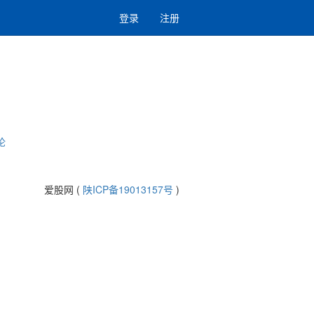
登录
注册
论
爱股网 (
陕ICP备19013157号
)