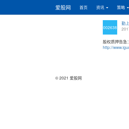
爱股网
首页
资讯
策略
勤上
002638
201
股权质押告急：
http://www.igu
© 2021 爱股网