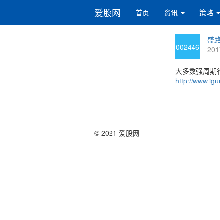
爱股网
首页
资讯
策略
盛路
002446
201
大多数强周期行
http://www.igu
© 2021 爱股网