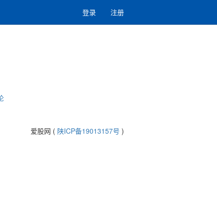
登录
注册
论
爱股网 (
陕ICP备19013157号
)