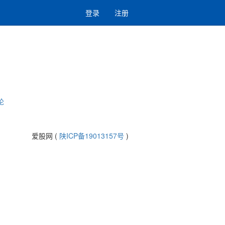
登录
注册
论
爱股网 (
陕ICP备19013157号
)