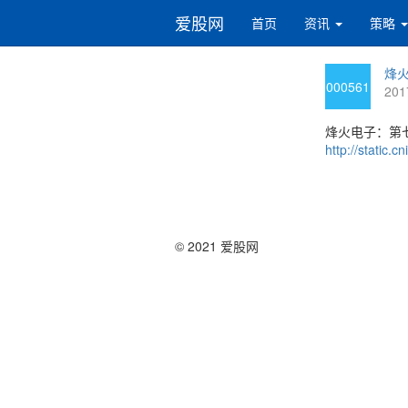
爱股网
首页
资讯
策略
烽火
000561
201
烽火电子：第
http://static
© 2021 爱股网