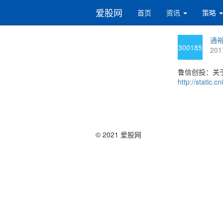
爱股网
首页
资讯
策略
通裕
300185
201
鲁信创投：关于
http://static
© 2021 爱股网