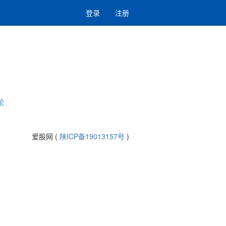
登录
注册
论
爱股网 (
陕ICP备19013157号
)