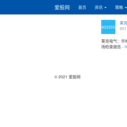
爱股网
首页
资讯
策略
莱克
603355
201
莱克电气：华
场检查报告 -
h
© 2021 爱股网