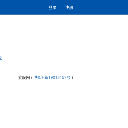
登录
注册
论
爱股网 (
陕ICP备19013157号
)