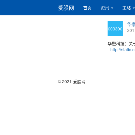
爱股网
首页
资讯
策略
华懋
603306
201
华懋科技：关
-
http://stati
© 2021 爱股网