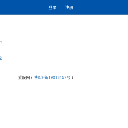
登录
注册
告
论
爱股网 (
陕ICP备19013157号
)