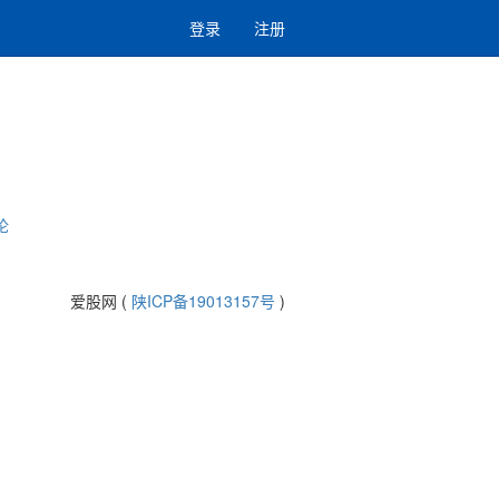
登录
注册
论
爱股网 (
陕ICP备19013157号
)