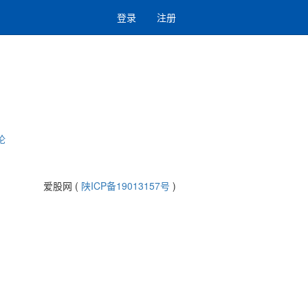
登录
注册
论
爱股网 (
陕ICP备19013157号
)