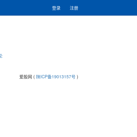
登录
注册
论
爱股网 (
陕ICP备19013157号
)