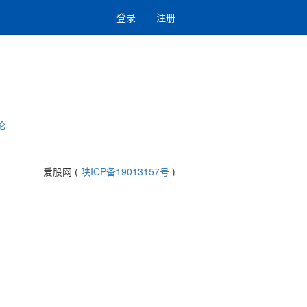
登录
注册
论
爱股网 (
陕ICP备19013157号
)