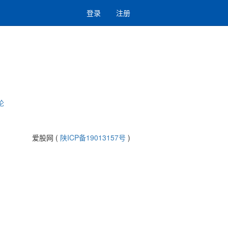
登录
注册
论
爱股网 (
陕ICP备19013157号
)