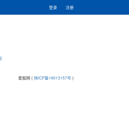
登录
注册
论
爱股网 (
陕ICP备19013157号
)