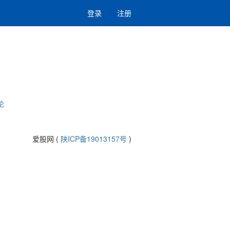
登录
注册
论
爱股网 (
陕ICP备19013157号
)